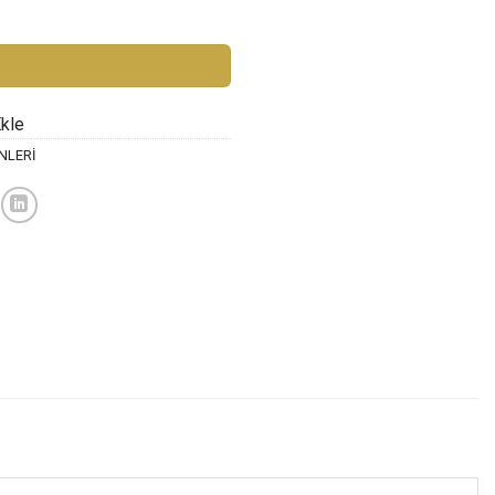
KALEM adet
51,00 ₺.
Ekle
NLERİ