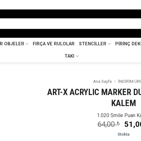
İR OBJELER
FIRÇA VE RULOLAR
STENCİLLER
PİRİNÇ DE
TAKI
Ana Sayfa
/
İNDİRİM ÜR
ART-X ACRYLIC MARKER DU
Favorilerime
KALEM
Ekle
1.020 Smile Puan K
Oriji
64,00
₺
51,
fiyat
Stokta
64,0