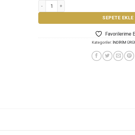
ART-X ACRYLIC MARKER DUO 55 ÇİFT TUŞLU 
SEPETE EKLE
Favorilerime 
Kategoriler:
İNDİRİM ÜRÜ