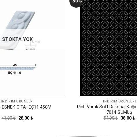
-30%
Favorilerime
Ekle
STOKTA YOK
İNDİRİM ÜRÜNLERİ
İNDİRİM ÜRÜNLERİ
Rich Varak Soft Dekopaj Kağı
 ESNEK ÇITA- EÇ11 45CM
7014 GÜMÜŞ
Orijinal
Şu
Orijinal
41,00
₺
28,00
₺
54,00
₺
38,00
₺
fiyat:
andaki
fiyat:
41,00 ₺.
fiyat:
54,00 ₺.
f
28,00 ₺.