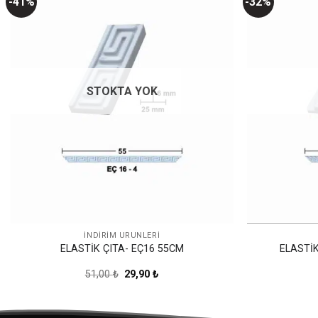
-41%
-32%
Favorilerime
Ekle
STOKTA YOK
İNDİRİM ÜRÜNLERİ
ELASTİK ÇITA- EÇ16 55CM
ELASTİK
Orijinal
Şu
51,00
₺
29,90
₺
fiyat:
andaki
51,00 ₺.
fiyat:
29,90 ₺.