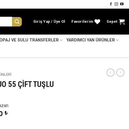
Giriş Yap
Favorilerim
Sepet
KOPAJ VE SULU TRANSFERLER
YARDIMCI YAN ÜRÜNLER
ÜNLERİ
O 55 ÇİFT TUŞLU
azan
nal
Şu
00
₺
:
andaki
0 ₺.
fiyat: