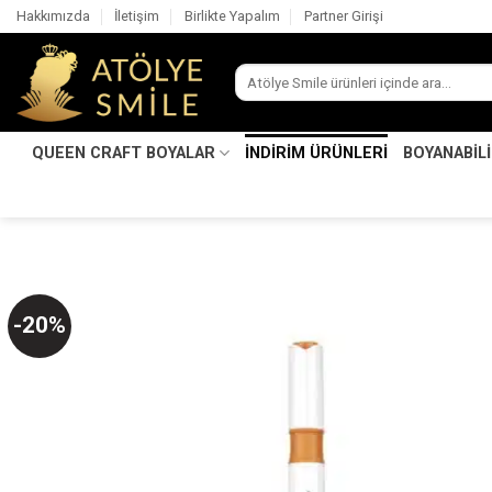
İçeriğe
Hakkımızda
İletişim
Birlikte Yapalım
Partner Girişi
atla
Ara:
QUEEN CRAFT BOYALAR
İNDİRİM ÜRÜNLERİ
BOYANABİL
-20%