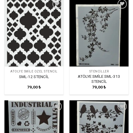
Favorilerime
Favorilerime
Ekle
Ekle
ATÖLYE SMILE ÖZEL STENCIL
STENCILLER
ATÖLYE SMİLE SML-313
SML-12 STENCİL
STENCİL
79,00
₺
79,00
₺
Favorilerime
Favorilerime
Ekle
Ekle