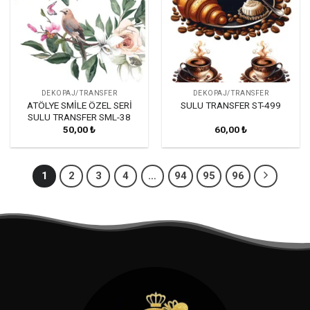
DEKOPAJ/TRANSFER
DEKOPAJ/TRANSFER
ATÖLYE SMİLE ÖZEL SERİ
SULU TRANSFER ST-499
SULU TRANSFER SML-38
50,00
₺
60,00
₺
1
2
3
4
…
94
95
96