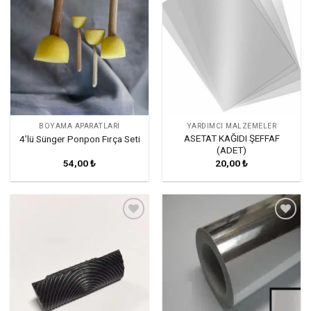
BOYAMA APARATLARI
YARDIMCI MALZEMELER
ASETAT KAĞIDI ŞEFFAF
4’lü Sünger Ponpon Fırça Seti
(ADET)
54,00
₺
20,00
₺
Favorilerime
Favorilerime
Ekle
Ekle