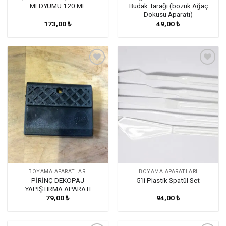
MEDYUMU 120 ML
Budak Tarağı (bozuk Ağaç
Dokusu Aparatı)
173,00
₺
49,00
₺
Favorilerime
Favorilerime
Ekle
Ekle
BOYAMA APARATLARI
BOYAMA APARATLARI
PİRİNÇ DEKOPAJ
5’li Plastik Spatül Set
YAPIŞTIRMA APARATI
79,00
₺
94,00
₺