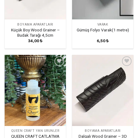
BOYAMA APARATLARI
VARAK
Küçük Boy Wood Grainer –
Gümüş Folyo Varak(1 metre)
Budak Tarağı 4,5cm
34,00
₺
6,50
₺
Favorilerime
Favorilerime
Ekle
Ekle
QUEEN CRAFT YAN ÜRÜNLER
BOYAMA APARATLARI
QUEEN CRAFT ÇATLATMA
Dalgalı Wood Grainer – 3D