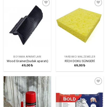
Favorilerime
Favorilerime
Ekle
Ekle
BOYAMA APARATLARI
YARDIMCI MALZEMELER
Wood Grainer(budak aparatı)
RİCH DOKU SÜNGERİ
49,00
₺
69,00
₺
Favorilerime
Favorilerime
Ekle
Ekle