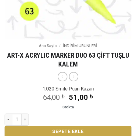
Ana Sayfa
/
İNDİRİM ÜRÜNLERİ
ART-X ACRYLIC MARKER DUO 63 ÇİFT TUŞLU
KALEM
1.020 Smile Puan Kazan
Orijinal
Şu
64,00
₺
51,00
₺
fiyat:
andaki
Stokta
64,00 ₺.
fiyat:
ART-X ACRYLIC MARKER DUO 63 ÇİFT TUŞLU KALEM adet
51,00 ₺.
SEPETE EKLE