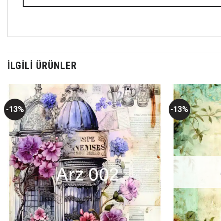
İLGILI ÜRÜNLER
-13%
-13%
Favorilerime
Ekle