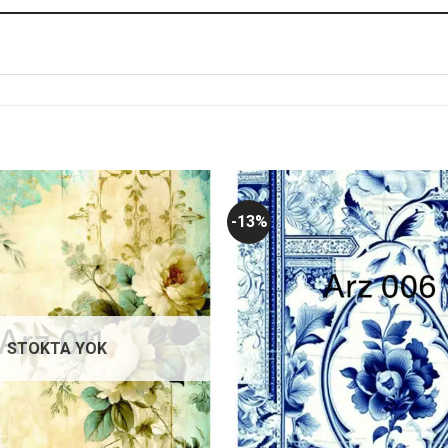
-13%
Favorilerime
Ekle
STOKTA YOK