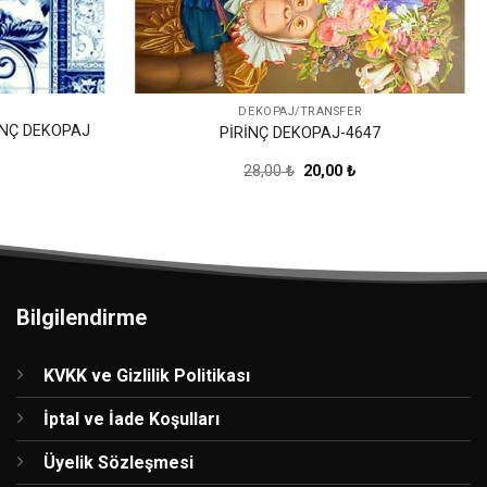
DEKOPAJ/TRANSFER
İNÇ DEKOPAJ
PİRİNÇ DEKOPAJ-4647
Şu
Orijinal
Şu
28,00
₺
20,00
₺
andaki
fiyat:
andaki
iyat:
28,00 ₺.
fiyat:
39,00 ₺.
20,00 ₺.
Bilgilendirme
KVKK ve Gizlilik Politikası
İptal ve İade Koşulları
Üyelik Sözleşmesi