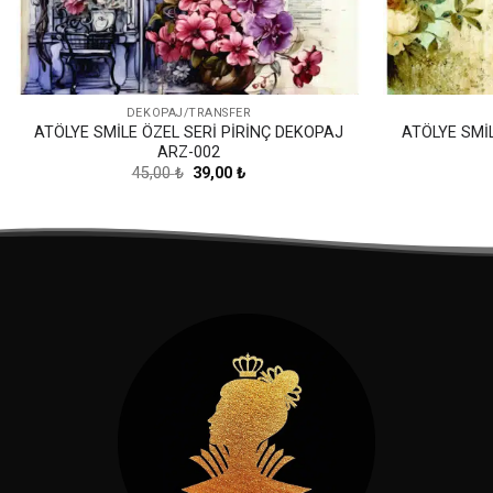
DEKOPAJ/TRANSFER
ATÖLYE SMİLE ÖZEL SERİ PİRİNÇ DEKOPAJ
ATÖLYE SMİ
ARZ-002
Orijinal
Şu
45,00
₺
39,00
₺
fiyat:
andaki
45,00 ₺.
fiyat:
39,00 ₺.