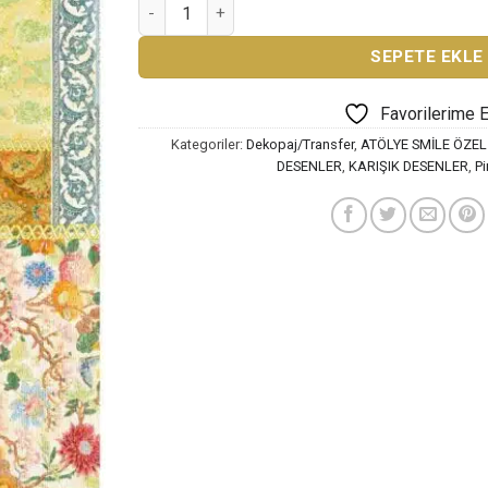
ATÖLYE SMİLE ÖZEL SERİ PİRİNÇ DEKOPAJ 342
45,0
SEPETE EKLE
Favorilerime 
Kategoriler:
Dekopaj/Transfer
,
ATÖLYE SMİLE ÖZEL
DESENLER
,
KARIŞIK DESENLER
,
Pi