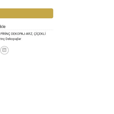
7 adet
0 ₺.
fiyat:
39,00 ₺.
Ekle
 PİRİNÇ DEKOPAJ-ARZ
,
ÇİÇEKLİ
rinç Dekopajlar