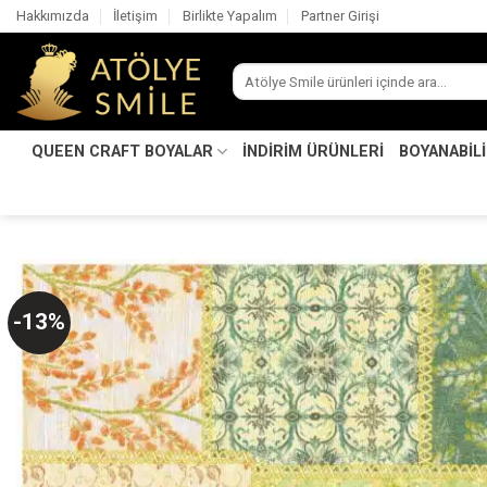
İçeriğe
Hakkımızda
İletişim
Birlikte Yapalım
Partner Girişi
atla
Ara:
QUEEN CRAFT BOYALAR
İNDİRİM ÜRÜNLERİ
BOYANABİL
-13%