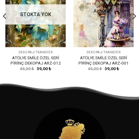
STOKTA YOK
DEKOPAJ/TRANSFER
DEKOPAJ/TRANSFER
ATÖLYE SMİLE ÖZEL SERİ
ATÖLYE SMİLE ÖZEL SERİ
PİRİNÇ DEKOPAJ ARZ-012
PİRİNÇ DEKOPAJ ARZ-001
Orijinal
Şu
Orijinal
Şu
45,00
₺
39,00
₺
45,00
₺
39,00
₺
fiyat:
andaki
fiyat:
andaki
45,00 ₺.
fiyat:
45,00 ₺.
fiyat:
39,00 ₺.
39,00 ₺.