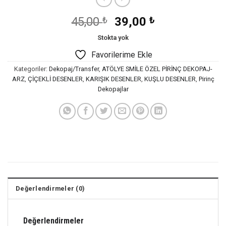
Orijinal
Şu
45,00
₺
39,00
₺
fiyat:
andaki
Stokta yok
45,00 ₺.
fiyat:
Favorilerime Ekle
39,00 ₺.
Kategoriler:
Dekopaj/Transfer
,
ATÖLYE SMİLE ÖZEL PİRİNÇ DEKOPAJ-
ARZ
,
ÇİÇEKLİ DESENLER
,
KARIŞIK DESENLER
,
KUŞLU DESENLER
,
Pirinç
Dekopajlar
Değerlendirmeler (0)
Değerlendirmeler