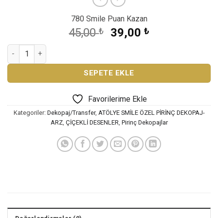
780 Smile Puan Kazan
Orijinal
Şu
45,00
₺
39,00
₺
fiyat:
andaki
ATÖLYE SMİLE ÖZEL SERİ PİRİNÇ DEKOPAJ ARZ-201 adet
45,00 ₺.
fiyat:
39,00 ₺.
SEPETE EKLE
Favorilerime Ekle
Kategoriler:
Dekopaj/Transfer
,
ATÖLYE SMİLE ÖZEL PİRİNÇ DEKOPAJ-
ARZ
,
ÇİÇEKLİ DESENLER
,
Pirinç Dekopajlar