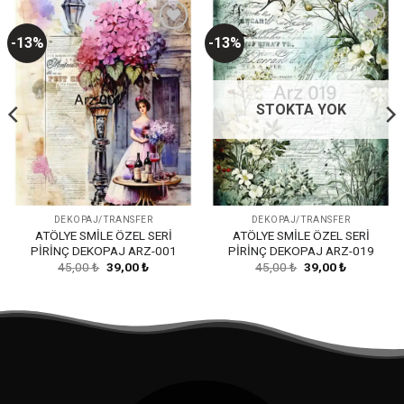
-13%
-13%
Favorilerime
Favorilerime
Ekle
Ekle
STOKTA YOK
DEKOPAJ/TRANSFER
DEKOPAJ/TRANSFER
ATÖLYE SMİLE ÖZEL SERİ
ATÖLYE SMİLE ÖZEL SERİ
PİRİNÇ DEKOPAJ ARZ-001
PİRİNÇ DEKOPAJ ARZ-019
Orijinal
Şu
Orijinal
Şu
45,00
₺
39,00
₺
45,00
₺
39,00
₺
fiyat:
andaki
fiyat:
andaki
45,00 ₺.
fiyat:
45,00 ₺.
fiyat:
39,00 ₺.
39,00 ₺.