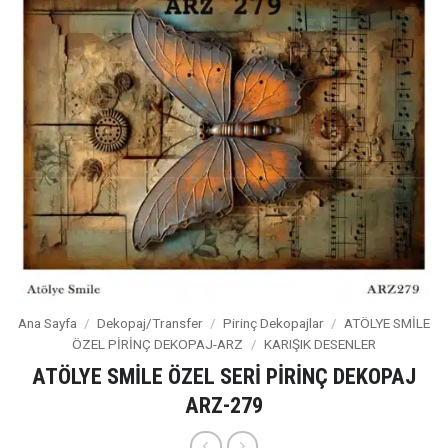
Ana Sayfa
/
Dekopaj/Transfer
/
Pirinç Dekopajlar
/
ATÖLYE SMİLE
ÖZEL PİRİNÇ DEKOPAJ-ARZ
/
KARIŞIK DESENLER
ATÖLYE SMİLE ÖZEL SERİ PİRİNÇ DEKOPAJ
ARZ-279