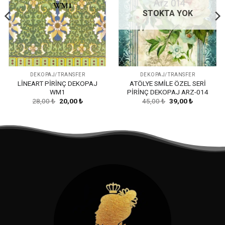
STOKTA YOK
DEKOPAJ/TRANSFER
DEKOPAJ/TRANSFER
LİNEART PİRİNÇ DEKOPAJ
ATÖLYE SMİLE ÖZEL SERİ
WM1
PİRİNÇ DEKOPAJ ARZ-014
Orijinal
Şu
Orijinal
Şu
28,00
₺
20,00
₺
45,00
₺
39,00
₺
fiyat:
andaki
fiyat:
andaki
28,00 ₺.
fiyat:
45,00 ₺.
fiyat:
20,00 ₺.
39,00 ₺.