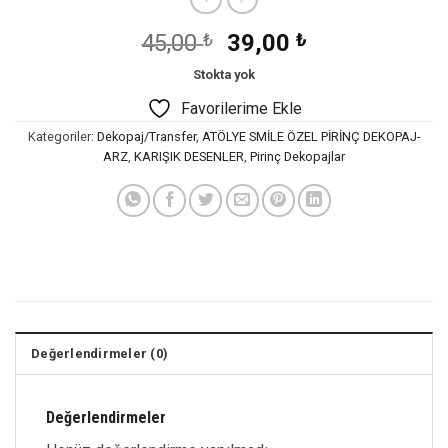
Orijinal
Şu
45,00
₺
39,00
₺
fiyat:
andaki
Stokta yok
45,00 ₺.
fiyat:
Favorilerime Ekle
39,00 ₺.
Kategoriler:
Dekopaj/Transfer
,
ATÖLYE SMİLE ÖZEL PİRİNÇ DEKOPAJ-
ARZ
,
KARIŞIK DESENLER
,
Pirinç Dekopajlar
Değerlendirmeler (0)
Değerlendirmeler