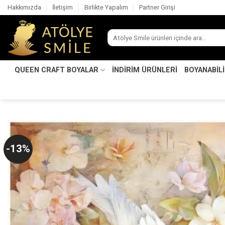
İçeriğe
Hakkımızda
İletişim
Birlikte Yapalım
Partner Girişi
atla
Ara:
QUEEN CRAFT BOYALAR
İNDİRİM ÜRÜNLERİ
BOYANABİL
-13%