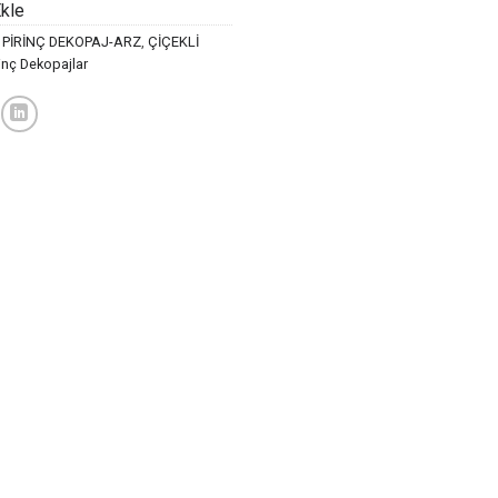
Ekle
39,00 ₺.
 PİRİNÇ DEKOPAJ-ARZ
,
ÇİÇEKLİ
rinç Dekopajlar