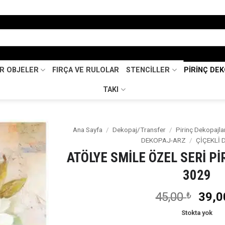
İR OBJELER
FIRÇA VE RULOLAR
STENCİLLER
PİRİNÇ DE
TAKI
Ana Sayfa
/
Dekopaj/Transfer
/
Pirinç Dekopajla
DEKOPAJ-ARZ
/
ÇİÇEKLİ 
Favorilerime
ATÖLYE SMİLE ÖZEL SERİ P
Ekle
3029
Oriji
45,00
₺
39,
fiyat
Stokta yok
45,0