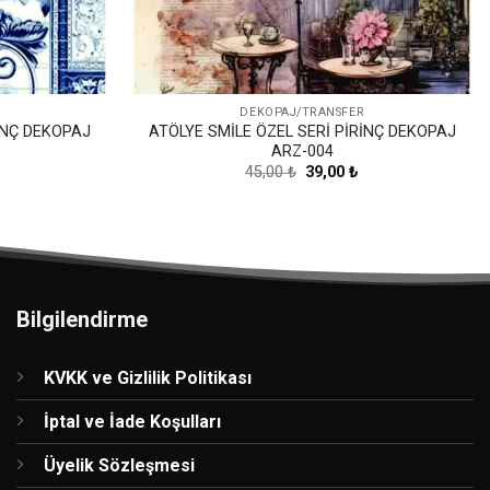
DEKOPAJ/TRANSFER
İNÇ DEKOPAJ
ATÖLYE SMİLE ÖZEL SERİ PİRİNÇ DEKOPAJ
ARZ-004
Şu
Orijinal
Şu
45,00
₺
39,00
₺
andaki
fiyat:
andaki
iyat:
45,00 ₺.
fiyat:
39,00 ₺.
39,00 ₺.
Bilgilendirme
KVKK ve Gizlilik Politikası
İptal ve İade Koşulları
Üyelik Sözleşmesi