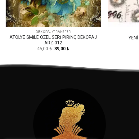
DEKOPAJ/TRANSFER
ATÖLYE SMİLE ÖZEL SERİ PİRİNÇ DEKOPAJ
YENİ
ARZ-012
Orijinal
Şu
45,00
₺
39,00
₺
fiyat:
andaki
45,00 ₺.
fiyat:
39,00 ₺.