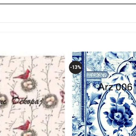
-13%
Favorilerime
Ekle