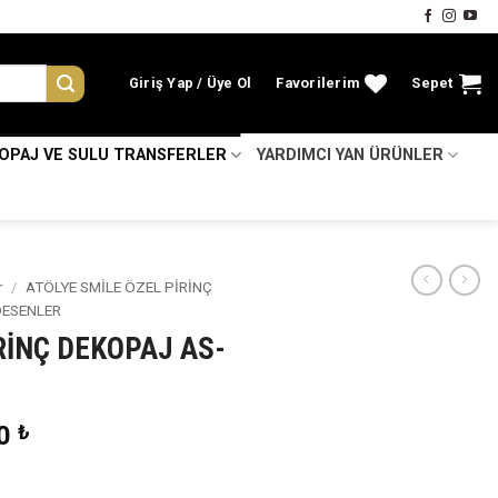
Giriş Yap
Favorilerim
Sepet
KOPAJ VE SULU TRANSFERLER
YARDIMCI YAN ÜRÜNLER
r
/
ATÖLYE SMİLE ÖZEL PİRİNÇ
DESENLER
İRİNÇ DEKOPAJ AS-
nal
Şu
00
₺
:
andaki
0 ₺.
fiyat: