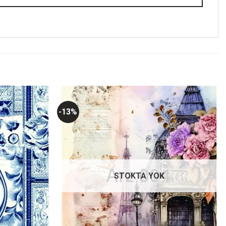
-13%
Favorilerime
Favorilerime
Ekle
Ekle
STOKTA YOK