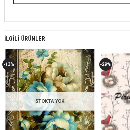
İLGILI ÜRÜNLER
-13%
-29%
Favorilerime
Ekle
STOKTA YOK