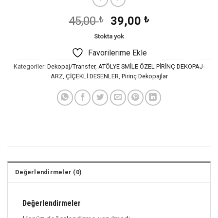
Orijinal
Şu
45,00
₺
39,00
₺
fiyat:
andaki
Stokta yok
45,00 ₺.
fiyat:
Favorilerime Ekle
39,00 ₺.
Kategoriler:
Dekopaj/Transfer
,
ATÖLYE SMİLE ÖZEL PİRİNÇ DEKOPAJ-
ARZ
,
ÇİÇEKLİ DESENLER
,
Pirinç Dekopajlar
Değerlendirmeler (0)
Değerlendirmeler