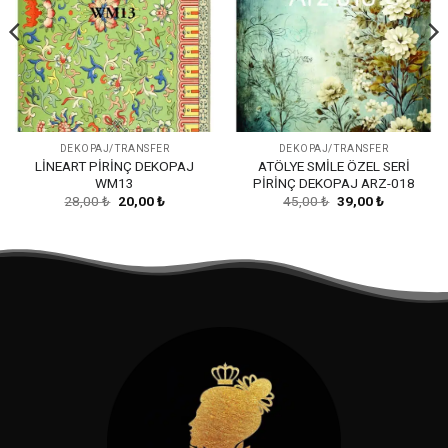
DEKOPAJ/TRANSFER
DEKOPAJ/TRANSFER
LİNEART PİRİNÇ DEKOPAJ
ATÖLYE SMİLE ÖZEL SERİ
WM13
PİRİNÇ DEKOPAJ ARZ-018
Orijinal
Şu
Orijinal
Şu
28,00
₺
20,00
₺
45,00
₺
39,00
₺
fiyat:
andaki
fiyat:
andaki
28,00 ₺.
fiyat:
45,00 ₺.
fiyat:
20,00 ₺.
39,00 ₺.