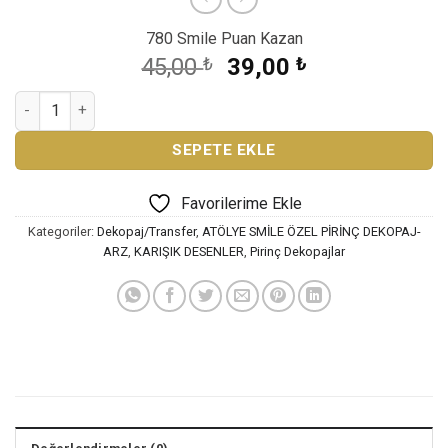
780 Smile Puan Kazan
Orijinal
Şu
45,00
₺
39,00
₺
fiyat:
andaki
ATÖLYE SMİLE ÖZEL SERİ PİRİNÇ DEKOPAJ AS-3245 adet
45,00 ₺.
fiyat:
39,00 ₺.
SEPETE EKLE
Favorilerime Ekle
Kategoriler:
Dekopaj/Transfer
,
ATÖLYE SMİLE ÖZEL PİRİNÇ DEKOPAJ-
ARZ
,
KARIŞIK DESENLER
,
Pirinç Dekopajlar