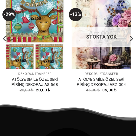
-29%
-13%
Favorilerime
Favorilerime
Ekle
Ekle
STOKTA YOK
DEKOPAJ/TRANSFER
DEKOPAJ/TRANSFER
ATÖLYE SMİLE ÖZEL SERİ
ATÖLYE SMİLE ÖZEL SERİ
PİRİNÇ DEKOPAJ AS-568
PİRİNÇ DEKOPAJ ARZ-004
Orijinal
Şu
Orijinal
Şu
28,00
₺
20,00
₺
45,00
₺
39,00
₺
fiyat:
andaki
fiyat:
andaki
28,00 ₺.
fiyat:
45,00 ₺.
fiyat:
20,00 ₺.
39,00 ₺.