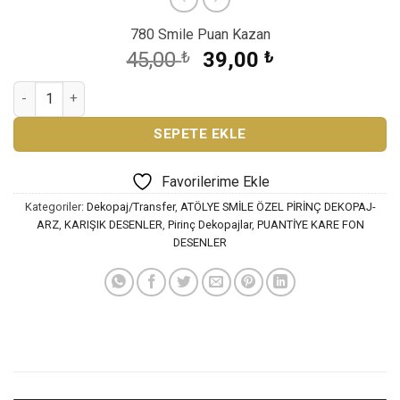
780 Smile Puan Kazan
Orijinal
Şu
45,00
₺
39,00
₺
fiyat:
andaki
ATÖLYE SMİLE ÖZEL SERİ PİRİNÇ DEKOPAJ AS-3352 adet
45,00 ₺.
fiyat:
39,00 ₺.
SEPETE EKLE
Favorilerime Ekle
Kategoriler:
Dekopaj/Transfer
,
ATÖLYE SMİLE ÖZEL PİRİNÇ DEKOPAJ-
ARZ
,
KARIŞIK DESENLER
,
Pirinç Dekopajlar
,
PUANTİYE KARE FON
DESENLER