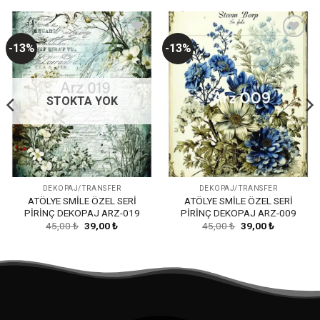
-13%
-13%
Favorilerime
Favorilerime
Ekle
Ekle
STOKTA YOK
DEKOPAJ/TRANSFER
DEKOPAJ/TRANSFER
ATÖLYE SMİLE ÖZEL SERİ
ATÖLYE SMİLE ÖZEL SERİ
PİRİNÇ DEKOPAJ ARZ-019
PİRİNÇ DEKOPAJ ARZ-009
Orijinal
Şu
Orijinal
Şu
45,00
₺
39,00
₺
45,00
₺
39,00
₺
fiyat:
andaki
fiyat:
andaki
45,00 ₺.
fiyat:
45,00 ₺.
fiyat:
39,00 ₺.
39,00 ₺.