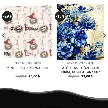
-29%
-13%
Favorilerime
Favorilerime
Ekle
Ekle
DEKOPAJ/TRANSFER
DEKOPAJ/TRANSFER
ATÖLYE SMİLE ÖZEL SERİ
YENİ PİRİNÇ DEKOPAJ 2996
PİRİNÇ DEKOPAJ ARZ-007
Orijinal
Şu
Orijinal
Şu
28,00
₺
20,00
₺
45,00
₺
39,00
₺
fiyat:
andaki
fiyat:
andaki
28,00 ₺.
fiyat:
45,00 ₺.
fiyat:
20,00 ₺.
39,00 ₺.