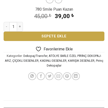
780 Smile Puan Kazan
Orijinal
Şu
45,00
₺
39,00
₺
fiyat:
andaki
ATÖLYE SMİLE ÖZEL SERİ PİRİNÇ DEKOPAJ AS-3437 adet
45,00 ₺.
fiyat:
39,00 ₺.
SEPETE EKLE
Favorilerime Ekle
Kategoriler:
Dekopaj/Transfer
,
ATÖLYE SMİLE ÖZEL PİRİNÇ DEKOPAJ-
ARZ
,
ÇİÇEKLİ DESENLER
,
KADINLI DESENLER
,
KARIŞIK DESENLER
,
Pirinç
Dekopajlar