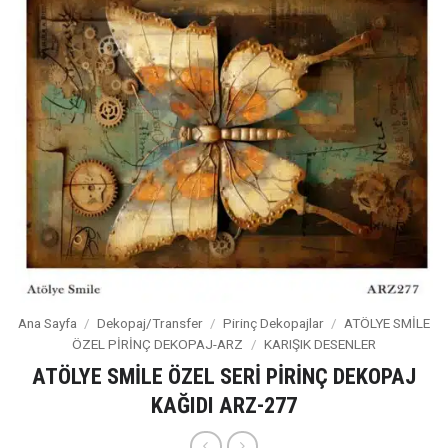
Ana Sayfa
/
Dekopaj/Transfer
/
Pirinç Dekopajlar
/
ATÖLYE SMİLE
ÖZEL PİRİNÇ DEKOPAJ-ARZ
/
KARIŞIK DESENLER
ATÖLYE SMİLE ÖZEL SERİ PİRİNÇ DEKOPAJ
KAĞIDI ARZ-277