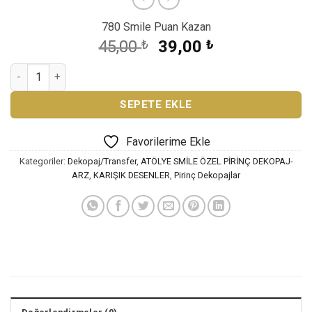
780 Smile Puan Kazan
Orijinal
Şu
45,00
₺
39,00
₺
fiyat:
andaki
ATÖLYE SMİLE ÖZEL SERİ PİRİNÇ DEKOPAJ KAĞIDI ARZ-277 ad
45,00 ₺.
fiyat:
39,00 ₺.
SEPETE EKLE
Favorilerime Ekle
Kategoriler:
Dekopaj/Transfer
,
ATÖLYE SMİLE ÖZEL PİRİNÇ DEKOPAJ-
ARZ
,
KARIŞIK DESENLER
,
Pirinç Dekopajlar