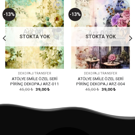
-13%
-13%
Favorilerime
Favorilerime
Ekle
Ekle
STOKTA YOK
STOKTA YOK
DEKOPAJ/TRANSFER
DEKOPAJ/TRANSFER
ATÖLYE SMİLE ÖZEL SERİ
ATÖLYE SMİLE ÖZEL SERİ
PİRİNÇ DEKOPAJ ARZ-011
PİRİNÇ DEKOPAJ ARZ-004
Orijinal
Şu
Orijinal
Şu
45,00
₺
39,00
₺
45,00
₺
39,00
₺
fiyat:
andaki
fiyat:
andaki
45,00 ₺.
fiyat:
45,00 ₺.
fiyat:
39,00 ₺.
39,00 ₺.