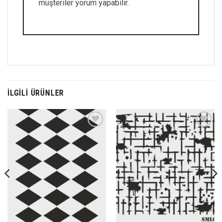
müşteriler yorum yapabilir.
İLGILI ÜRÜNLER
Favorilerime
Favorilerime
Ekle
Ekle