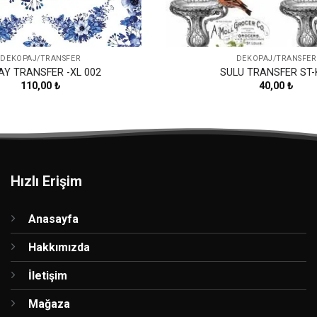
DEKOPAJ/TRANSFER
DEKOPAJ/TRANSFER
AY TRANSFER -XL 002
SULU TRANSFER ST-
110,00
₺
40,00
₺
Hızlı Erişim
Anasayfa
Hakkımızda
İletişim
Mağaza