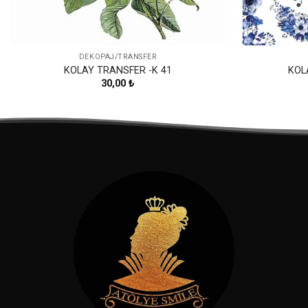
DEKOPAJ/TRANSFER
KOLAY TRANSFER -K 41
KOL
30,00
₺