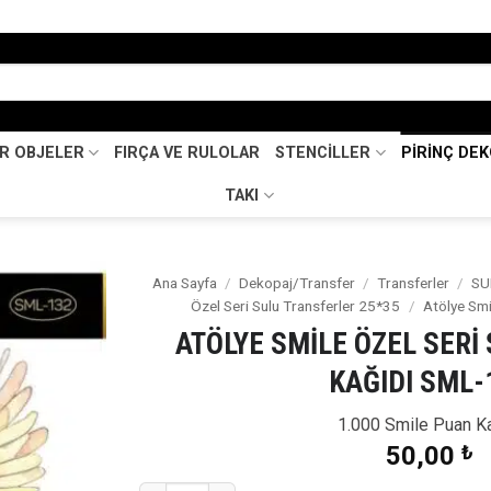
İR OBJELER
FIRÇA VE RULOLAR
STENCİLLER
PİRİNÇ DE
TAKI
Ana Sayfa
/
Dekopaj/Transfer
/
Transferler
/
SU
Özel Seri Sulu Transferler 25*35
/
Atölye Smi
Favorilerime
ATÖLYE SMİLE ÖZEL SERİ
Ekle
KAĞIDI SML-
1.000 Smile Puan K
50,00
₺