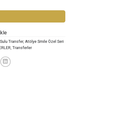
IDI SML-132 adet
Ekle
Sulu Transfer
,
Atölye Smile Özel Seri
ERLER
,
Transferler