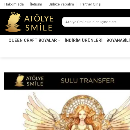
İçeriğe
Hakkımızda
İletişim
Birlikte Yapalım
Partner Girişi
atla
Ara:
QUEEN CRAFT BOYALAR
İNDİRİM ÜRÜNLERİ
BOYANABİL