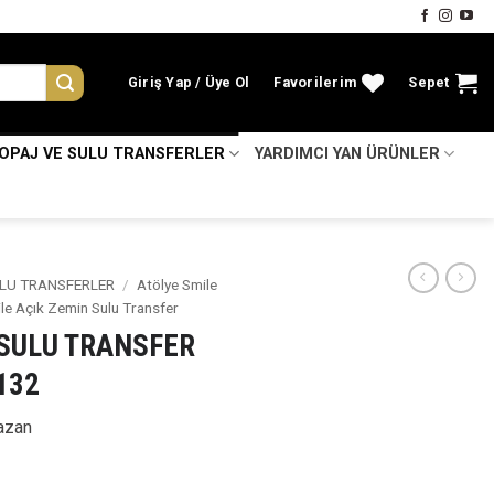
Giriş Yap
Favorilerim
Sepet
KOPAJ VE SULU TRANSFERLER
YARDIMCI YAN ÜRÜNLER
LU TRANSFERLER
/
Atölye Smile
le Açık Zemin Sulu Transfer
 SULU TRANSFER
132
azan