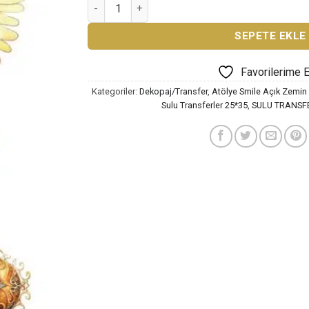
ATÖLYE SMİLE ÖZEL SERİ SULU TRANSFER KAĞ
SEPETE EKLE
Favorilerime 
Kategoriler:
Dekopaj/Transfer
,
Atölye Smile Açık Zemin 
Sulu Transferler 25*35
,
SULU TRANSF