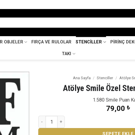
İR OBJELER
FIRÇA VE RULOLAR
STENCİLLER
PİRİNÇ DE
TAKI
Ana Sayfa
/
Stenciller
/
Atölye S
Atölye Smile Özel St
Favorilerime
Ekle
1.580 Smile Puan K
79,00
₺
Atölye Smile Özel Stencil SML-44 adet
SEPETE EKLE