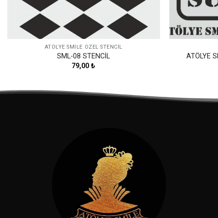
ATÖLYE SMILE ÖZEL STENCIL
SML-08 STENCİL
ATÖLYE S
79,00
₺