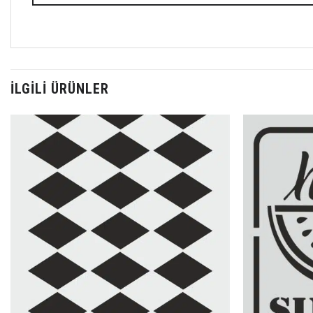
İLGILI ÜRÜNLER
Favorilerime
Ekle