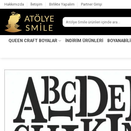
İçeriğe
Hakkımızda
İletişim
Birlikte Yapalım
Partner Girişi
atla
Ara:
QUEEN CRAFT BOYALAR
İNDİRİM ÜRÜNLERİ
BOYANABİL