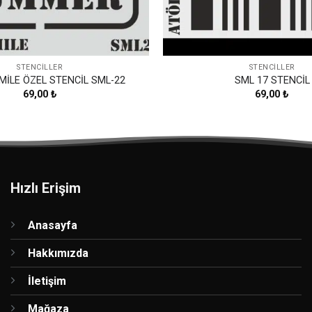
STENCILLER
STENCILLER
MİLE ÖZEL STENCİL SML-22
SML 17 STENCİL
69,00
₺
69,00
₺
Hızlı Erişim
Anasayfa
Hakkımızda
İletişim
Mağaza