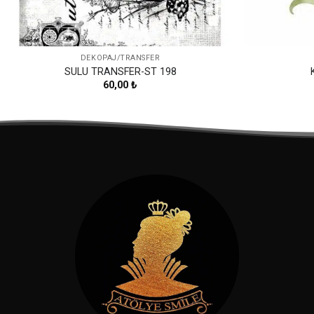
DEKOPAJ/TRANSFER
SULU TRANSFER-ST 198
60,00
₺