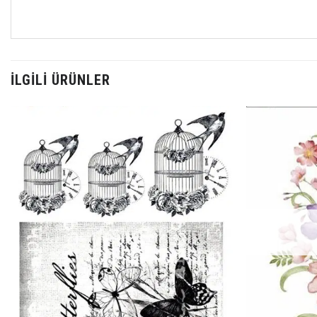
İLGILI ÜRÜNLER
Favorilerime
Ekle