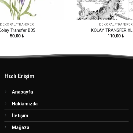
DEKOPAJ/TRANSFER
DEKOPAJ/TRANSFER
Kolay Transfer B35
KOLAY TRANSFER XL
50,00
₺
110,00
₺
Hızlı Erişim
Anasayfa
Hakkımızda
İletişim
Mağaza