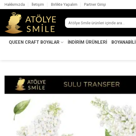
İçeriğe
Hakkımızda
İletişim
Birlikte Yapalım
Partner Girişi
atla
Ara:
QUEEN CRAFT BOYALAR
İNDİRİM ÜRÜNLERİ
BOYANABİL