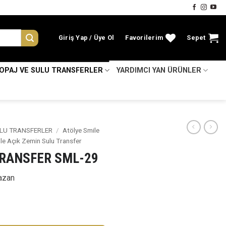
Giriş Yap
Favorilerim
Sepet
KOPAJ VE SULU TRANSFERLER
YARDIMCI YAN ÜRÜNLER
LU TRANSFERLER
/
Atölye Smile
le Açık Zemin Sulu Transfer
TRANSFER SML-29
azan
adet