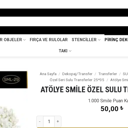
İR OBJELER
FIRÇA VE RULOLAR
STENCİLLER
PİRİNÇ DE
TAKI
Ana Sayfa
/
Dekopaj/Transfer
/
Transferler
/
SU
Özel Seri Sulu Transferler 25*35
/
Atölye Smi
Favorilerime
ATÖLYE SMİLE ÖZEL SULU 
Ekle
1.000 Smile Puan K
50,00
₺
ATÖLYE SMİLE ÖZEL SULU TRANSFER SML-29 