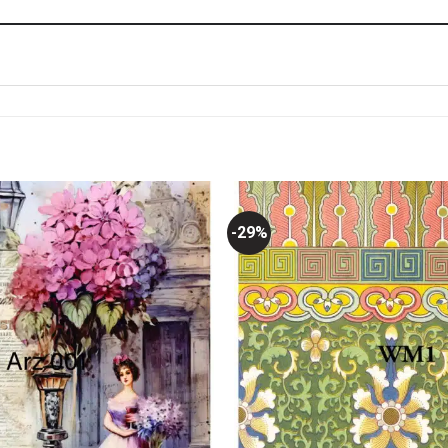
-29%
Favorilerime
Ekle