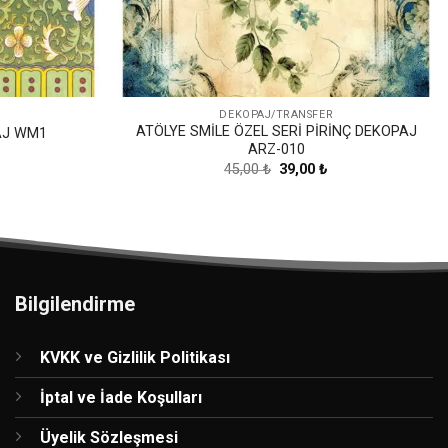
DEKOPAJ/TRANSFER
ATÖLYE SMİLE ÖZEL SERİ PİRİNÇ DEKOPAJ
AJ WM1
ARZ-010
Şu
Orijinal
Şu
45,00
₺
39,00
₺
andaki
fiyat:
andaki
iyat:
45,00 ₺.
fiyat:
20,00 ₺.
39,00 ₺.
Bilgilendirme
KVKK ve Gizlilik Politikası
İptal ve İade Koşulları
Üyelik Sözleşmesi