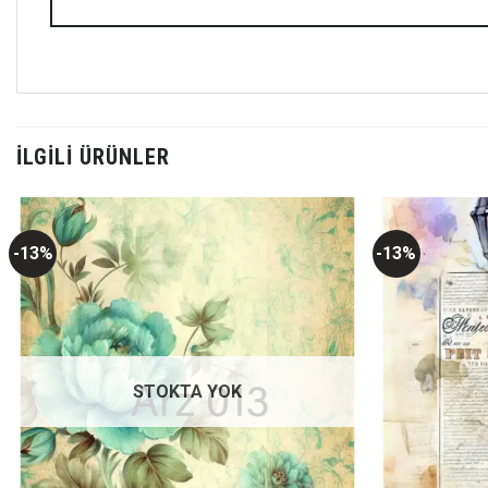
İLGILI ÜRÜNLER
-13%
-13%
Favorilerime
Ekle
STOKTA YOK