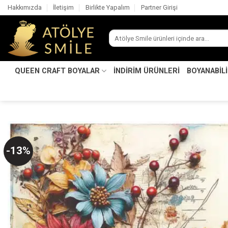
İçeriğe
Hakkımızda
İletişim
Birlikte Yapalım
Partner Girişi
atla
Ara:
QUEEN CRAFT BOYALAR
İNDİRİM ÜRÜNLERİ
BOYANABİL
-13%