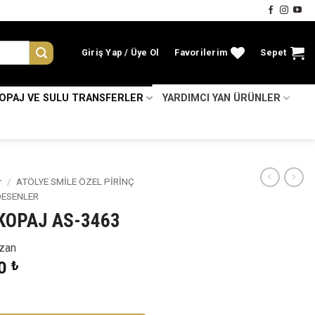
Giriş Yap
Favorilerim
Sepet
KOPAJ VE SULU TRANSFERLER
YARDIMCI YAN ÜRÜNLER
r
/
ATÖLYE SMİLE ÖZEL PİRİNÇ
DESENLER
EKOPAJ AS-3463
zan
nal
Şu
00
₺
:
andaki
0 ₺.
fiyat: