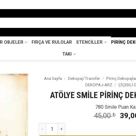
İR OBJELER
FIRÇA VE RULOLAR
STENCİLLER
PİRİNÇ DE
TAKI
Ana Sayfa
/
Dekopaj/Transfer
/
Pirinç Dekopajla
DEKOPAJ-ARZ
/
ÇİÇEKLİ 
Favorilerime
ATÖLYE SMİLE PİRİNÇ D
Ekle
780 Smile Puan Ka
Oriji
45,00
₺
39,
fiyat
ATÖLYE SMİLE PİRİNÇ DEKOPAJ AS-3463 adet
45,0