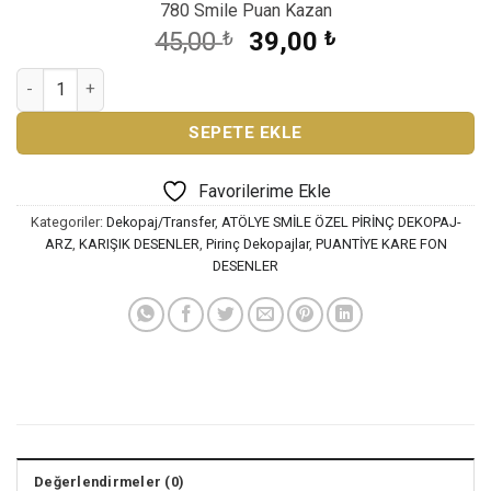
780 Smile Puan Kazan
Orijinal
Şu
45,00
₺
39,00
₺
fiyat:
andaki
ATÖLYE SMİLE PİRİNÇ DEKOPAJ AS-3489 adet
45,00 ₺.
fiyat:
39,00 ₺.
SEPETE EKLE
Favorilerime Ekle
Kategoriler:
Dekopaj/Transfer
,
ATÖLYE SMİLE ÖZEL PİRİNÇ DEKOPAJ-
ARZ
,
KARIŞIK DESENLER
,
Pirinç Dekopajlar
,
PUANTİYE KARE FON
DESENLER
Değerlendirmeler (0)