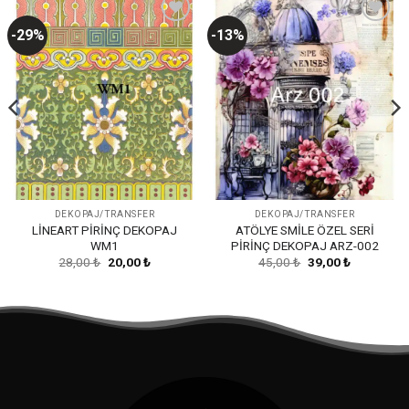
-29%
-13%
Favorilerime
Favorilerime
Ekle
Ekle
DEKOPAJ/TRANSFER
DEKOPAJ/TRANSFER
LİNEART PİRİNÇ DEKOPAJ
ATÖLYE SMİLE ÖZEL SERİ
WM1
PİRİNÇ DEKOPAJ ARZ-002
Orijinal
Şu
Orijinal
Şu
28,00
₺
20,00
₺
45,00
₺
39,00
₺
fiyat:
andaki
fiyat:
andaki
28,00 ₺.
fiyat:
45,00 ₺.
fiyat:
20,00 ₺.
39,00 ₺.