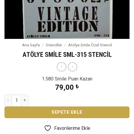
Ana Sayfa
/
Stenciller
/
Atölye Smile Özel Stencil
ATÖLYE SMİLE SML-315 STENCİL
1.580 Smile Puan Kazan
79,00
₺
ATÖLYE SMİLE SML-315 STENCİL adet
SEPETE EKLE
Favorilerime Ekle