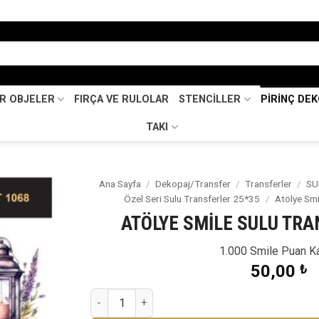
İR OBJELER
FIRÇA VE RULOLAR
STENCİLLER
PİRİNÇ DE
TAKI
Ana Sayfa
/
Dekopaj/Transfer
/
Transferler
/
SU
Özel Seri Sulu Transferler 25*35
/
Atölye Smi
Favorilerime
ATÖLYE SMİLE SULU TRA
Ekle
1.000 Smile Puan K
50,00
₺
ATÖLYE SMİLE SULU TRANSFER-ST 1068 adet