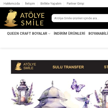
İçeriğe
Hakkımızda
İletişim
Birlikte Yapalım
Partner Girişi
atla
Ara:
QUEEN CRAFT BOYALAR
İNDİRİM ÜRÜNLERİ
BOYANABİL