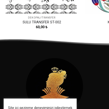
DEKOPAJ/TRANSFER
SULU TRANSFER ST-002
60,00
₺
Site içi gezinme deneyiminizi iyileştirmek