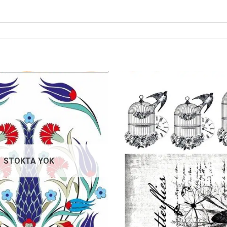
Favorilerime
Ekle
STOKTA YOK