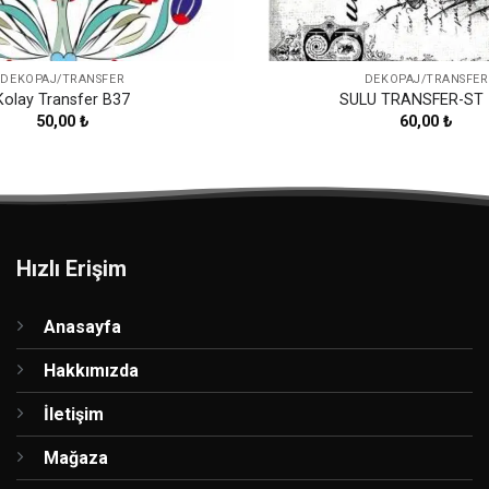
DEKOPAJ/TRANSFER
DEKOPAJ/TRANSFER
Kolay Transfer B37
SULU TRANSFER-ST 
50,00
₺
60,00
₺
Hızlı Erişim
Anasayfa
Hakkımızda
İletişim
Mağaza