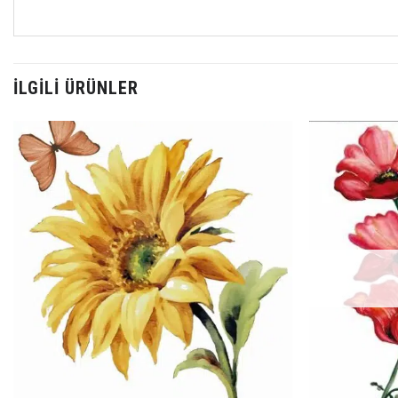
İLGILI ÜRÜNLER
Favorilerime
Ekle