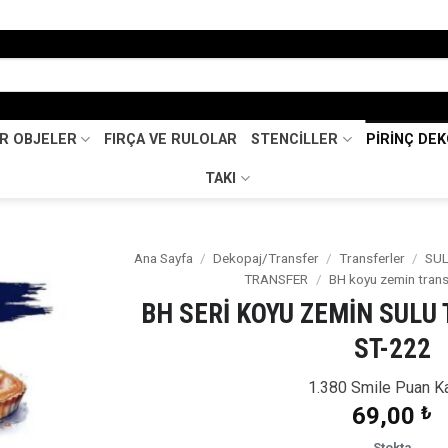
İR OBJELER
FIRÇA VE RULOLAR
STENCİLLER
PİRİNÇ DE
TAKI
Ana Sayfa
/
Dekopaj/Transfer
/
Transferler
/
SU
TRANSFER
/
BH koyu zemin tran
Favorilerime
BH SERİ KOYU ZEMİN SULU
Ekle
ST-222
1.380 Smile Puan K
69,00
₺
Stokta