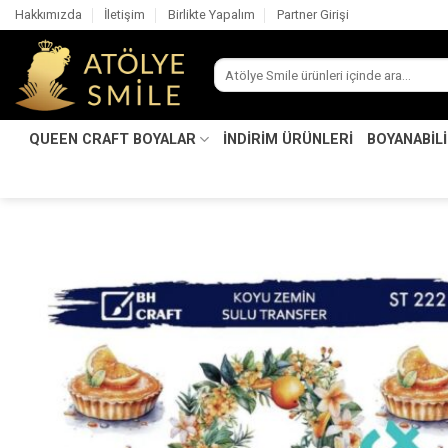
İçeriğe
Hakkımızda
İletişim
Birlikte Yapalım
Partner Girişi
atla
Ara:
QUEEN CRAFT BOYALAR
İNDİRİM ÜRÜNLERİ
BOYANABİL