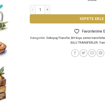
BH SERİ KOYU ZEMİN SULU TRANSFER KAĞIDI 
SEPETE EKLE
Favorilerime 
Kategoriler:
Dekopaj/Transfer
,
BH koyu zemin transferl
SULU TRANSFERLER
,
Tran