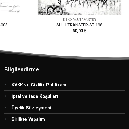
DEKOPAJ/TRANSFER
-008
SULU TRANSFER-ST 198
60,00
₺
Bilgilendirme
KVKK ve Gizlilik Politikası
İptal ve İade Koşulları
Üyelik Sözleşmesi
Birlikte Yapalım