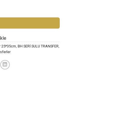
ST-222 adet
Ekle
er 25*35cm
,
BH SERİ SULU TRANSFER
,
sferler