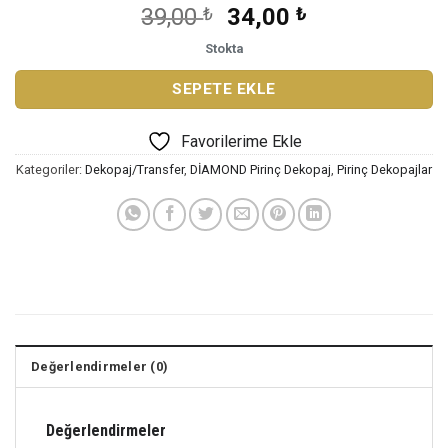
Orijinal
Şu
39,00
₺
34,00
₺
fiyat:
andaki
Stokta
39,00 ₺.
fiyat:
34,00 ₺.
SEPETE EKLE
Favorilerime Ekle
Kategoriler:
Dekopaj/Transfer
,
DİAMOND Pirinç Dekopaj
,
Pirinç Dekopajlar
Değerlendirmeler (0)
Değerlendirmeler