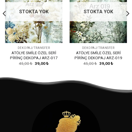
STOKTA YOK
STOKTA YOK
DEKOPAJ/TRANSFER
DEKOPAJ/TRANSFER
ATÖLYE SMİLE ÖZEL SERİ
ATÖLYE SMİLE ÖZEL SERİ
PİRİNÇ DEKOPAJ ARZ-017
PİRİNÇ DEKOPAJ ARZ-019
Orijinal
Şu
Orijinal
Şu
45,00
₺
39,00
₺
45,00
₺
39,00
₺
fiyat:
andaki
fiyat:
andaki
45,00 ₺.
fiyat:
45,00 ₺.
fiyat:
39,00 ₺.
39,00 ₺.