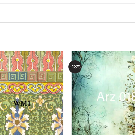
-13%
Favorilerime
Ekle