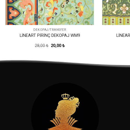
DEKOPAJ/TRANSFER
LİNEART PİRİNÇ DEKOPAJ WM9
LİNEA
Orijinal
Şu
28,00
₺
20,00
₺
fiyat:
andaki
28,00 ₺.
fiyat:
20,00 ₺.