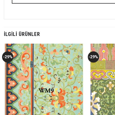
İLGILI ÜRÜNLER
-29%
-29%
Favorilerime
Ekle