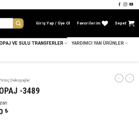
Giriş Yap
Favorilerim
Sepet
KOPAJ VE SULU TRANSFERLER
YARDIMCI YAN ÜRÜNLER
Pirinç Dekopajlar
OPAJ -3489
zan
nal
Şu
00
₺
:
andaki
0 ₺.
fiyat:
34,00 ₺.