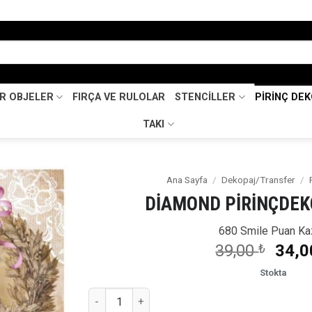
İR OBJELER
FIRÇA VE RULOLAR
STENCİLLER
PİRİNÇ DE
TAKI
Ana Sayfa
/
Dekopaj/Transfer
/
DİAMOND PİRİNÇDEK
Favorilerime
Ekle
680 Smile Puan Ka
Oriji
39,00
₺
34,
fiyat
Stokta
39,0
DİAMOND PİRİNÇDEKOPAJ -3489 adet