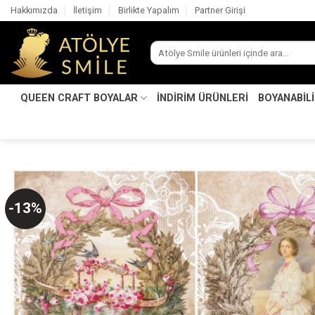
İçeriğe
Hakkımızda
İletişim
Birlikte Yapalım
Partner Girişi
atla
Ara:
QUEEN CRAFT BOYALAR
İNDİRİM ÜRÜNLERİ
BOYANABİL
-13%