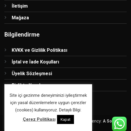
İletişim
Mağaza
Bilgilendirme
KVKK ve Gizlilik Politikası
İptal ve İade Koşulları
Üyelik Sözleşmesi
Birlikte Yapalım
Site içi gezinme deneyiminizi iyileştirmek
için yasal düzenlemelere uygun çerezler
(cookies) kullanıyoruz. Detaylı Bilgi:
Çerez Politikası
Kapat
Copyright 2026 ©
Atölye Smile
| Digital Agency:
A Sound
Fiction