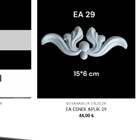
Favorilerime
Favorilerime
Ekle
Ekle
ER
BOYANABILIR OBJELER
1
EA ESNEK APLİK-29
44,00
₺