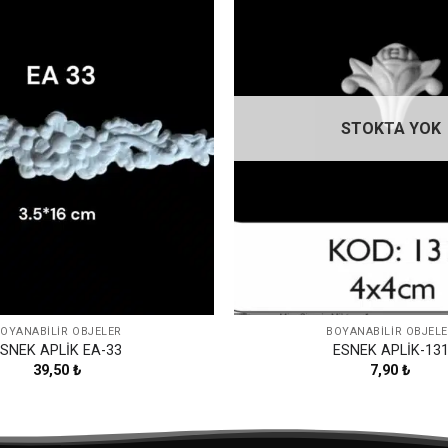
Favorilerime
Ekle
STOKTA YOK
OYANABILIR OBJELER
BOYANABILIR OBJEL
SNEK APLİK EA-33
ESNEK APLİK-13
39,50
₺
7,90
₺