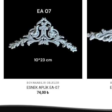
Favorilerime
Ekle
BOYANABILIR OBJELER
B
ESNEK APLİK EA-07
E
74,00
₺