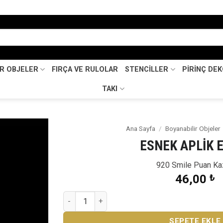
İR OBJELER
FIRÇA VE RULOLAR
STENCİLLER
PİRİNÇ DE
TAKI
Ana Sayfa
/
Boyanabilir Objeler
ESNEK APLİK 
Favorilerime
Ekle
920 Smile Puan Ka
46,00
₺
ESNEK APLİK EA-48 adet
SEPETE EKLE