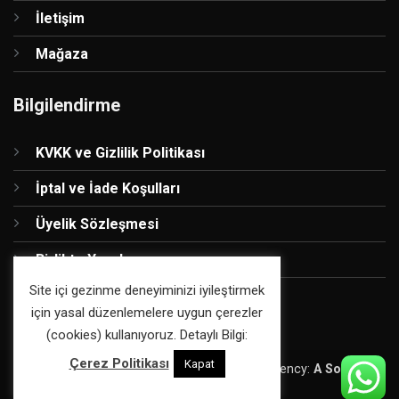
İletişim
Mağaza
Bilgilendirme
KVKK ve Gizlilik Politikası
İptal ve İade Koşulları
Üyelik Sözleşmesi
Birlikte Yapalım
Site içi gezinme deneyiminizi iyileştirmek
için yasal düzenlemelere uygun çerezler
(cookies) kullanıyoruz. Detaylı Bilgi:
Çerez Politikası
Kapat
Copyright 2026 ©
Atölye Smile
| Digital Agency:
A Sound
Fiction