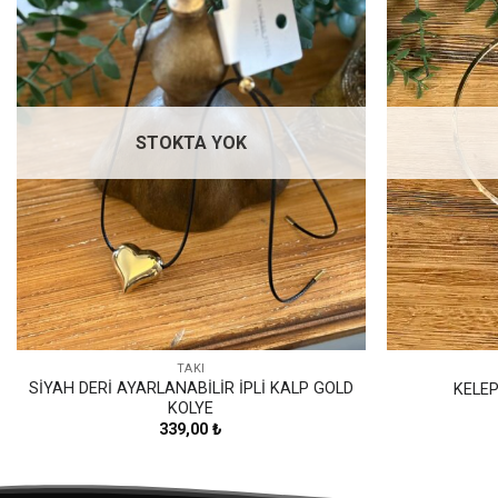
Favorilerime
Ekle
STOKTA YOK
TAKI
SİYAH DERİ AYARLANABİLİR İPLİ KALP GOLD
KELE
KOLYE
339,00
₺