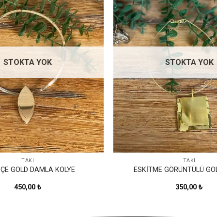
Favorilerime
Ekle
STOKTA YOK
STOKTA YOK
TAKI
TAKI
PÇE GOLD DAMLA KOLYE
ESKİTME GÖRÜNTÜLÜ GO
450,00
₺
350,00
₺