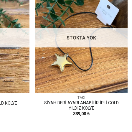
Favorilerime
Favorilerime
Ekle
Ekle
STOKTA YOK
TAKI
SİYAH DERİ AYARLANABİLİR İPLİ GOLD
LD KOLYE
YILDIZ KOLYE
339,00
₺