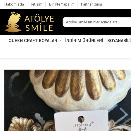
İçeriğe
Hakkımızda
İletişim
Birlikte Yapalım
Partner Girişi
atla
Ara:
QUEEN CRAFT BOYALAR
İNDİRİM ÜRÜNLERİ
BOYANABİL