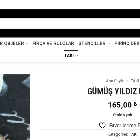
İR OBJELER
FIRÇA VE RULOLAR
STENCİLLER
PİRİNÇ DE
TAKI
Ana Sayfa
/
TAKI
GÜMÜŞ YILDIZ
Favorilerime
Ekle
165,00
₺
Stokta yok
Favorilerime 
Kategoriler:
TAKI