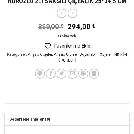
HOROZLU 2Lİ SAKSILI ÇİÇEKLİK 25*34,5 CM
Orijinal
Şu
389,00
₺
294,00
₺
fiyat:
andaki
Stokta yok
389,00 ₺.
fiyat:
Favorilerime Ekle
294,00 ₺.
Kategoriler:
Ahşap Objeler
,
Ahşap Ürünler
,
Boyanabilir Objeler
,
İNDİRİM
ÜRÜNLERİ
Değerlendirmeler (0)