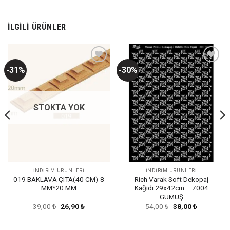
İLGILI ÜRÜNLER
-31%
-30%
Favorilerime
Favorilerime
Ekle
Ekle
STOKTA YOK
İNDİRİM ÜRÜNLERİ
İNDİRİM ÜRÜNLERİ
019 BAKLAVA ÇITA(40 CM)-8
Rich Varak Soft Dekopaj
MM*20 MM
Kağıdı 29x42cm – 7004
GÜMÜŞ
Orijinal
Şu
Orijinal
Şu
39,00
₺
26,90
₺
54,00
₺
38,00
₺
fiyat:
andaki
fiyat:
andaki
39,00 ₺.
fiyat:
54,00 ₺.
fiyat:
26,90 ₺.
38,00 ₺.