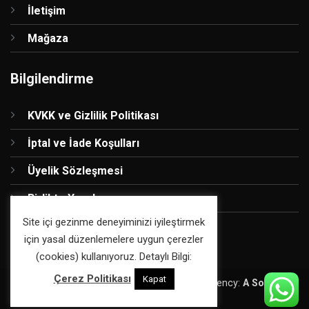
İletişim
Mağaza
Bilgilendirme
KVKK ve Gizlilik Politikası
İptal ve İade Koşulları
Üyelik Sözleşmesi
Birlikte Yapalım
Site içi gezinme deneyiminizi iyileştirmek
için yasal düzenlemelere uygun çerezler
(cookies) kullanıyoruz. Detaylı Bilgi:
Çerez Politikası
Kapat
Copyright 2026 ©
Atölye Smile
| Digital Agency:
A Sound
Fiction