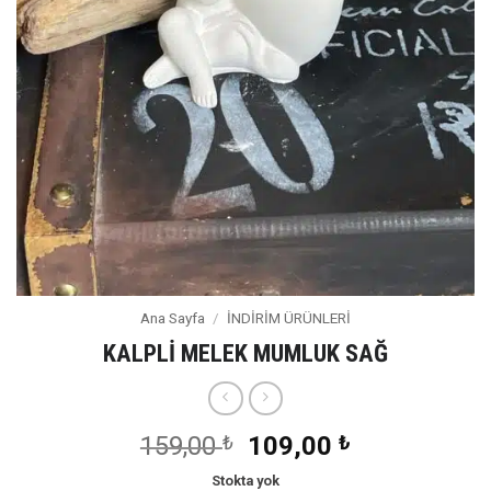
Ana Sayfa
/
İNDİRİM ÜRÜNLERİ
KALPLİ MELEK MUMLUK SAĞ
Orijinal
Şu
159,00
₺
109,00
₺
fiyat:
andaki
Stokta yok