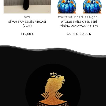
BOYA
ATÖLYE SMİLE ÖZEL PİRİNÇ DEKOPAJ-ARZ
SİYAH SAP ZEMİN FIRÇASI
ATÖLYE SMİLE ÖZEL SERİ
(7CM)
PİRİNÇ DEKOPAJ ARZ-179
Orijinal
Şu
119,00
₺
45,00
₺
39,00
₺
fiyat:
andaki
45,00 ₺.
fiyat:
39,00 ₺.