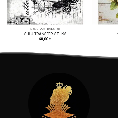
DEKOPAJ/TRANSFER
SULU TRANSFER-ST 198
60,00
₺