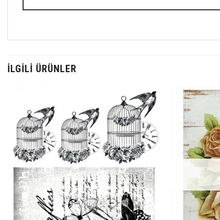
İLGILI ÜRÜNLER
Favorilerime
Ekle