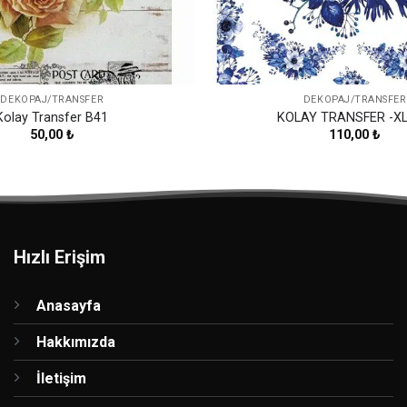
DEKOPAJ/TRANSFER
DEKOPAJ/TRANSFER
Kolay Transfer B41
KOLAY TRANSFER -XL
50,00
₺
110,00
₺
Hızlı Erişim
Anasayfa
Hakkımızda
İletişim