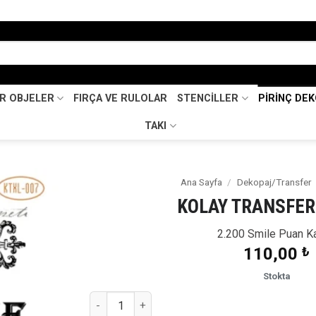
İR OBJELER
FIRÇA VE RULOLAR
STENCİLLER
PİRİNÇ DE
TAKI
Ana Sayfa
/
Dekopaj/Transfer
KOLAY TRANSFER
Favorilerime
Ekle
2.200 Smile Puan K
110,00
₺
Stokta
KOLAY TRANSFER XL-007 adet