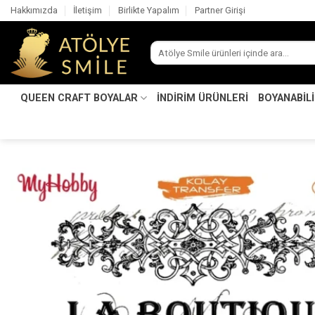
İçeriğe
Hakkımızda
İletişim
Birlikte Yapalım
Partner Girişi
atla
Ara:
QUEEN CRAFT BOYALAR
İNDİRİM ÜRÜNLERİ
BOYANABİL