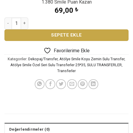
1.380 Smile Puan Kazan
69,00
₺
KOYU ZEMİN SULU TRANSFER KST-040 adet
SEPETE EKLE
Favorilerime Ekle
Kategoriler:
Dekopaj/Transfer
,
Atölye Smile Koyu Zemin Sulu Transfer
,
Atölye Smile Özel Seri Sulu Transferler 25*35
,
SULU TRANSFERLER
,
Transferler
Değerlendirmeler (0)