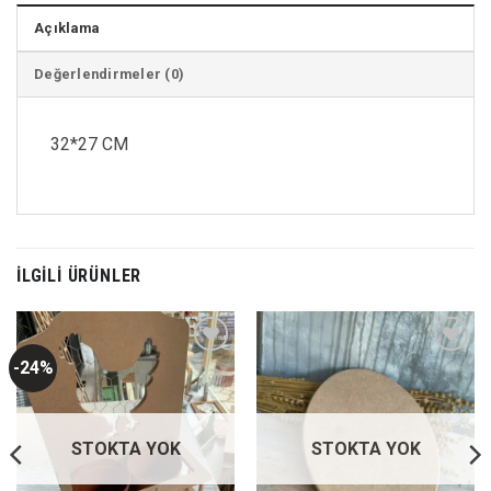
Açıklama
Değerlendirmeler (0)
32*27 CM
İLGILI ÜRÜNLER
-24%
Favorilerime
Favorilerime
Ekle
Ekle
STOKTA YOK
STOKTA YOK