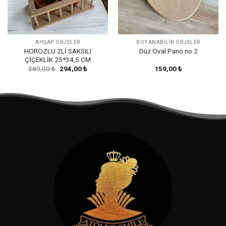
AHŞAP OBJELER
BOYANABILIR OBJELER
HOROZLU 2Lİ SAKSILI
Düz Oval Pano no:2
ÇİÇEKLİK 25*34,5 CM
Orijinal
Şu
389,00
₺
294,00
₺
159,00
₺
fiyat:
andaki
389,00 ₺.
fiyat:
294,00 ₺.