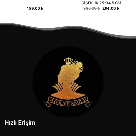
ÇİÇEKLİK 25*34,5 CM
Orijinal
Şu
159,00
₺
389,00
₺
294,00
₺
fiyat:
andaki
389,00 ₺.
fiyat:
294,00 ₺.
Hızlı Erişim