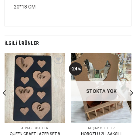
20*18 CM
İLGILI ÜRÜNLER
-24%
Favorilerime
Favorilerime
Ekle
Ekle
STOKTA YOK
AHŞAP OBJELER
AHŞAP OBJELER
HOROZLU 2Lİ SAKSILI
QUEEN CRAFT LAZER SET 8