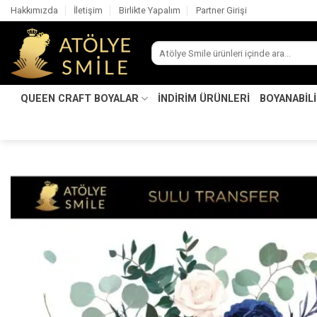
İçeriğe
Hakkımızda
İletişim
Birlikte Yapalım
Partner Girişi
atla
Ara:
QUEEN CRAFT BOYALAR
İNDİRİM ÜRÜNLERİ
BOYANABİL