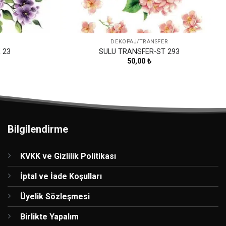
DEKOPAJ/TRANSFER
 23
SULU TRANSFER-ST 293
50,00
₺
Bilgilendirme
KVKK ve Gizlilik Politikası
İptal ve İade Koşulları
Üyelik Sözleşmesi
Birlikte Yapalım