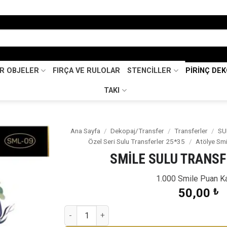
İR OBJELER
FIRÇA VE RULOLAR
STENCİLLER
PİRİNÇ DE
TAKI
Ana Sayfa
/
Dekopaj/Transfer
/
Transferler
/
SU
Özel Seri Sulu Transferler 25*35
/
Atölye Smi
Favorilerime
SMİLE SULU TRANSF
Ekle
1.000 Smile Puan K
50,00
₺
SMİLE SULU TRANSFER SML-09 adet