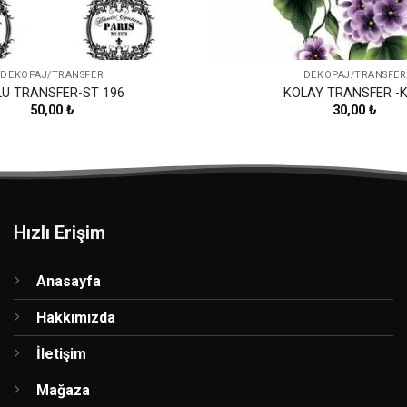
DEKOPAJ/TRANSFER
DEKOPAJ/TRANSFER
LU TRANSFER-ST 196
KOLAY TRANSFER -K
50,00
₺
30,00
₺
Hızlı Erişim
Anasayfa
Hakkımızda
İletişim
Mağaza