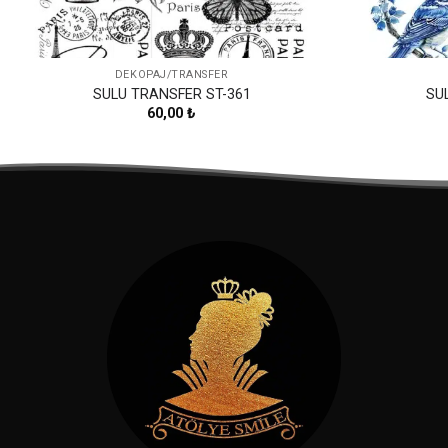
DEKOPAJ/TRANSFER
SULU TRANSFER ST-361
SU
60,00
₺