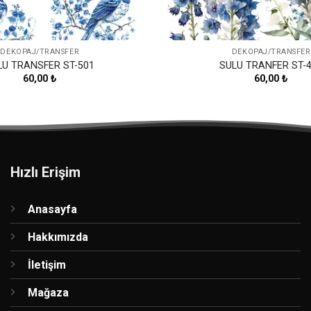
DEKOPAJ/TRANSFER
DEKOPAJ/TRANSFER
LU TRANSFER ST-501
SULU TRANFER ST-
60,00
₺
60,00
₺
Hızlı Erişim
Anasayfa
Hakkımızda
İletişim
Mağaza