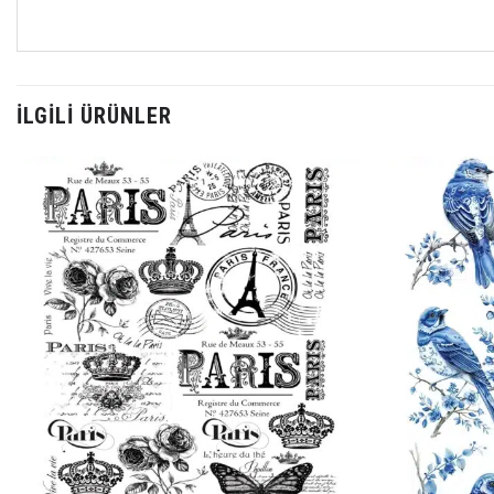
İLGILI ÜRÜNLER
Favorilerime
Ekle