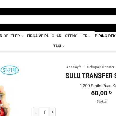
İR OBJELER
FIRÇA VE RULOLAR
STENCİLLER
PİRİNÇ DE
TAKI
Ana Sayfa
/
Dekopaj/Transfer
SULU TRANSFER 
Favorilerime
Ekle
1.200 Smile Puan K
60,00
₺
Stokta
SULU TRANSFER ST 2128 adet