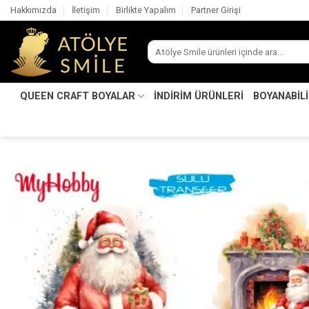
İçeriğe
Hakkımızda
İletişim
Birlikte Yapalım
Partner Girişi
atla
Ara:
QUEEN CRAFT BOYALAR
İNDİRİM ÜRÜNLERİ
BOYANABİL