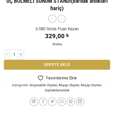
ÜÇ BÖLMELİ SUNUM STANDI(bardak altlıkları
hariç)
6.580 Smile Puan Kazan
329,00
₺
Stokta
ÜÇ BÖLMELİ SUNUM STANDI(bardak altlıkları hariç) adet
SEPETE EKLE
Favorilerime Ekle
Kategoriler:
Boyanabilir Objeler
,
Ahşap Objeler
,
Ahşap Ürünler
,
Supla&Sunumluk