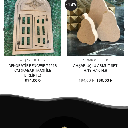
-18%
Favorilerime
Favorilerime
Ekle
Ekle
AHŞAP OBJELER
AHŞAP OBJELER
DEKORATİF PENCERE 75*48
AHŞAP ÜÇLÜ ARMUT SET
CM (KABARTMASI İLE
H:13 H:10 H:8
BİRLİKTE)
Orijinal
Şu
974,00
₺
194,00
₺
159,00
₺
fiyat:
andaki
194,00 ₺.
fiyat:
159,00 ₺.