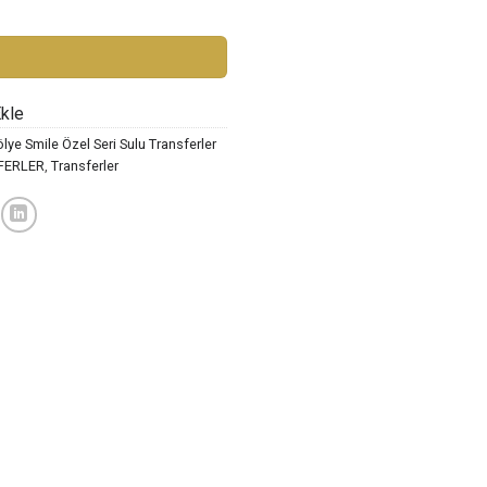
ST-013 adet
Ekle
lye Smile Özel Seri Sulu Transferler
FERLER
,
Transferler