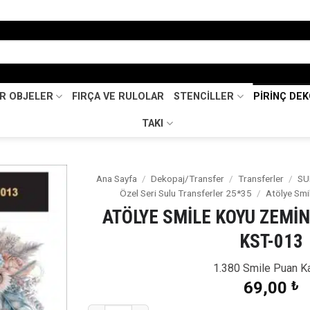
İR OBJELER
FIRÇA VE RULOLAR
STENCİLLER
PİRİNÇ DE
TAKI
Ana Sayfa
/
Dekopaj/Transfer
/
Transferler
/
SU
Özel Seri Sulu Transferler 25*35
/
Atölye Smi
Favorilerime
ATÖLYE SMİLE KOYU ZEMİ
Ekle
KST-013
1.380 Smile Puan K
69,00
₺