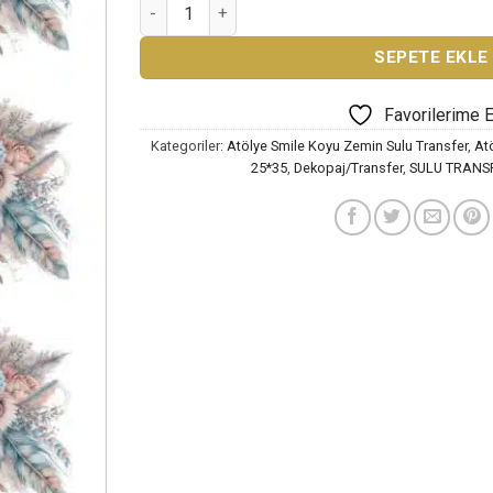
ATÖLYE SMİLE KOYU ZEMİN SULU TRANSFER K
SEPETE EKLE
Favorilerime 
Kategoriler:
Atölye Smile Koyu Zemin Sulu Transfer
,
Atö
25*35
,
Dekopaj/Transfer
,
SULU TRANS