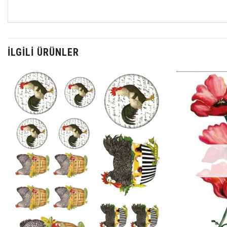
İLGILI ÜRÜNLER
Favorilerime
Ekle