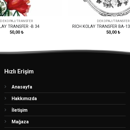
DEKOPAJ/TRANSFER
DEKOPAJ/TRANSFER
LAY TRANSFER -B 34
RİCH KOLAY TRANSFER BA-13
50,00
₺
50,00
₺
Hızlı Erişim
Anasayfa
Hakkımızda
İletişim
Mağaza