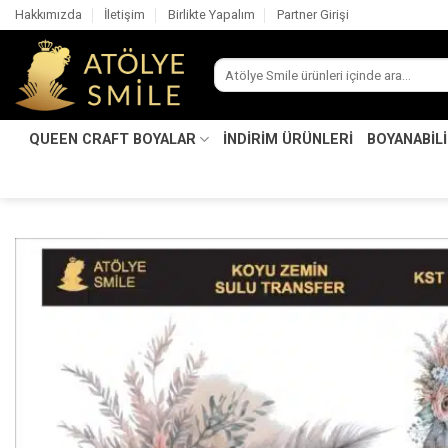
İçeriğe
Hakkımızda
İletişim
Birlikte Yapalım
Partner Girişi
atla
Ara:
QUEEN CRAFT BOYALAR
İNDİRİM ÜRÜNLERİ
BOYANABİL