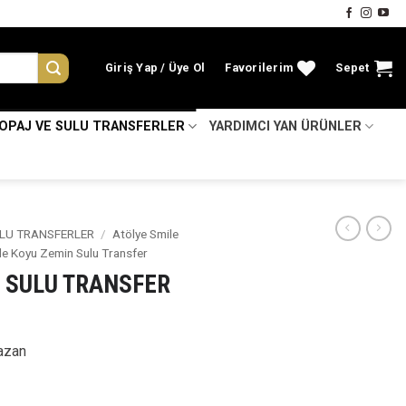
Giriş Yap
Favorilerim
Sepet
KOPAJ VE SULU TRANSFERLER
YARDIMCI YAN ÜRÜNLER
LU TRANSFERLER
/
Atölye Smile
le Koyu Zemin Sulu Transfer
N SULU TRANSFER
azan