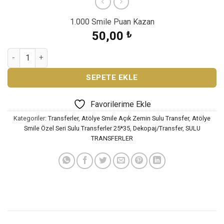
1.000 Smile Puan Kazan
50,00
₺
ATÖLYE SMİLE ÖZEL SERİ SULU TRANSFER KAĞIDI SML-153 ad
SEPETE EKLE
Favorilerime Ekle
Kategoriler:
Transferler
,
Atölye Smile Açık Zemin Sulu Transfer
,
Atölye
Smile Özel Seri Sulu Transferler 25*35
,
Dekopaj/Transfer
,
SULU
TRANSFERLER