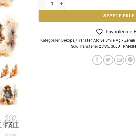
ATÖLYE SMİLE ÖZEL SERİ SULU TRANSFER ST-
SEPETE EKLE
Favorilerime 
Kategoriler:
Dekopaj/Transfer
,
Atölye Smile Açık Zemin 
Sulu Transferler 25*35
,
SULU TRANSF