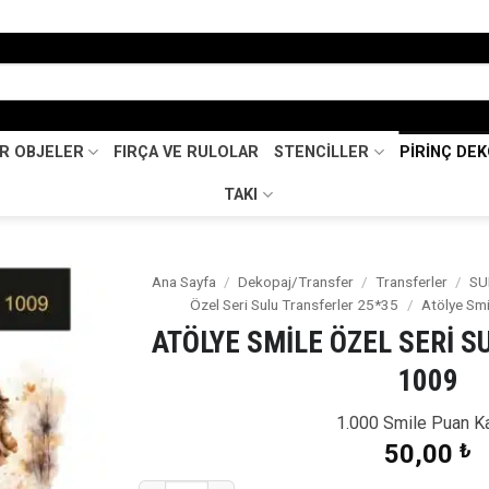
İR OBJELER
FIRÇA VE RULOLAR
STENCİLLER
PİRİNÇ DE
TAKI
Ana Sayfa
/
Dekopaj/Transfer
/
Transferler
/
SU
Özel Seri Sulu Transferler 25*35
/
Atölye Smi
Favorilerime
ATÖLYE SMİLE ÖZEL SERİ S
Ekle
1009
1.000 Smile Puan K
50,00
₺