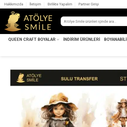
İçeriğe
Hakkımızda
İletişim
Birlikte Yapalım
Partner Girişi
atla
Ara:
QUEEN CRAFT BOYALAR
İNDİRİM ÜRÜNLERİ
BOYANABİL