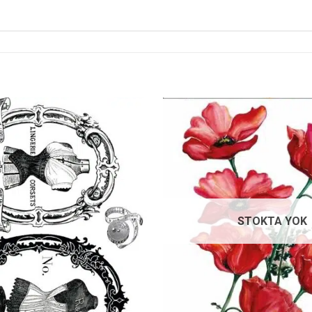
Favorilerime
Ekle
STOKTA YOK