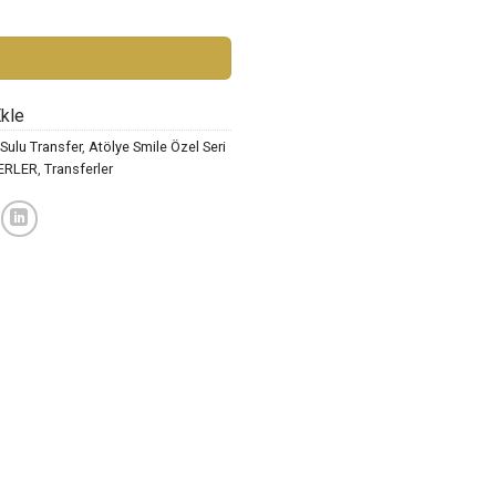
1009 adet
Ekle
Sulu Transfer
,
Atölye Smile Özel Seri
ERLER
,
Transferler