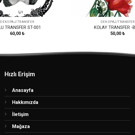
DEKOPAJ/TRANSFER
DEKOPAJ/TRANSFER
LU TRANSFER ST-001
KOLAY TRANSFER -B
60,00
₺
50,00
₺
Hızlı Erişim
Anasayfa
Hakkımızda
İletişim
Mağaza