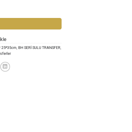
ST-159 adet
Ekle
er 25*35cm
,
BH SERİ SULU TRANSFER
,
sferler