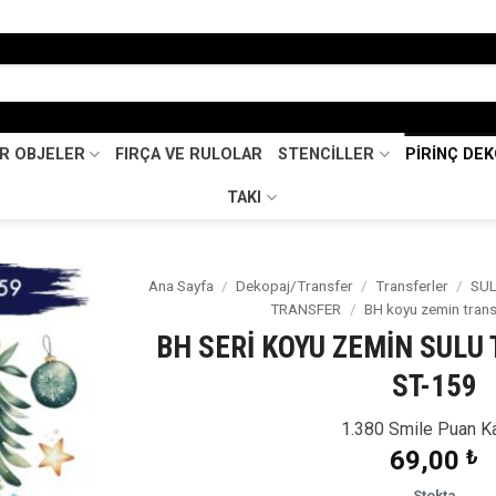
İR OBJELER
FIRÇA VE RULOLAR
STENCİLLER
PİRİNÇ DE
TAKI
Ana Sayfa
/
Dekopaj/Transfer
/
Transferler
/
SU
TRANSFER
/
BH koyu zemin tran
Favorilerime
BH SERİ KOYU ZEMİN SULU
Ekle
ST-159
1.380 Smile Puan K
69,00
₺
Stokta