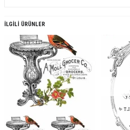
İLGILI ÜRÜNLER
Favorilerime
Ekle