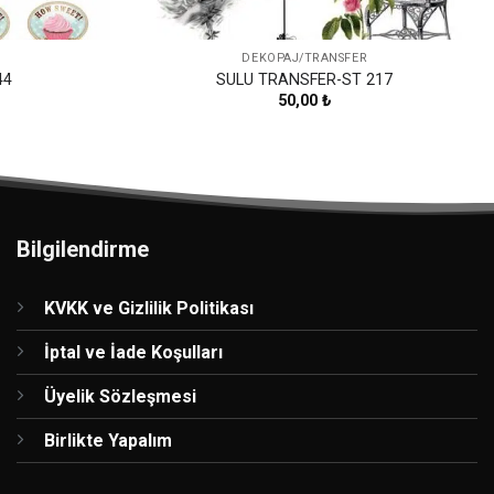
DEKOPAJ/TRANSFER
44
SULU TRANSFER-ST 217
50,00
₺
Bilgilendirme
KVKK ve Gizlilik Politikası
İptal ve İade Koşulları
Üyelik Sözleşmesi
Birlikte Yapalım