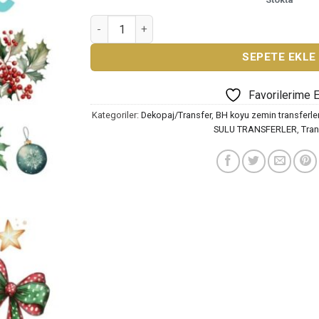
BH SERİ KOYU ZEMİN SULU TRANSFER KAĞIDI 
SEPETE EKLE
Favorilerime 
Kategoriler:
Dekopaj/Transfer
,
BH koyu zemin transferl
SULU TRANSFERLER
,
Tran