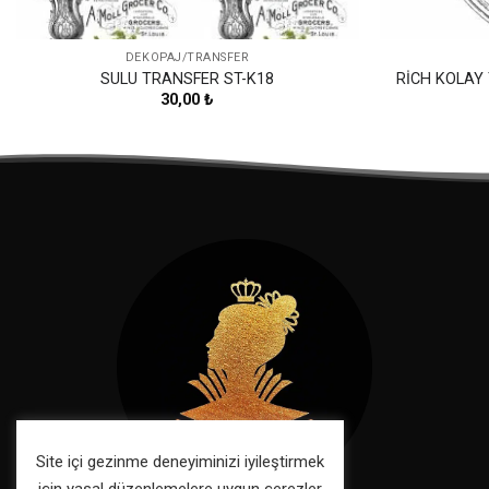
DEKOPAJ/TRANSFER
SULU TRANSFER ST-K18
RİCH KOLAY
30,00
₺
Site içi gezinme deneyiminizi iyileştirmek
için yasal düzenlemelere uygun çerezler